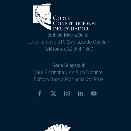
Edificio Matriz,Quito:
José Tamayo E10 25 y Lizardo García /
Teléfono:
(02) 394-1800
Sede Guayaquil:
Calle Pichincha y Av. 9 de Octubre.
Edificio Banco Pichincha 6to Piso