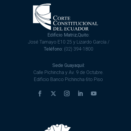
Edificio Matriz,Quito:
José Tamayo E10 25 y Lizardo García /
Teléfono:
(02) 394-1800
Sede Guayaquil:
Calle Pichincha y Av. 9 de Octubre.
Edificio Banco Pichincha 6to Piso