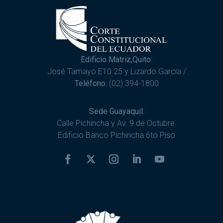
Edificio Matriz,Quito:
José Tamayo E10 25 y Lizardo García /
Teléfono:
(02) 394-1800
Sede Guayaquil:
Calle Pichincha y Av. 9 de Octubre.
Edificio Banco Pichincha 6to Piso