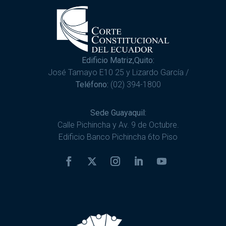
Edificio Matriz,Quito:
José Tamayo E10 25 y Lizardo García /
Teléfono:
(02) 394-1800
Sede Guayaquil:
Calle Pichincha y Av. 9 de Octubre.
Edificio Banco Pichincha 6to Piso