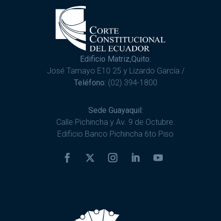
Edificio Matriz,Quito:
José Tamayo E10 25 y Lizardo García /
Teléfono:
(02) 394-1800
Sede Guayaquil:
Calle Pichincha y Av. 9 de Octubre.
Edificio Banco Pichincha 6to Piso