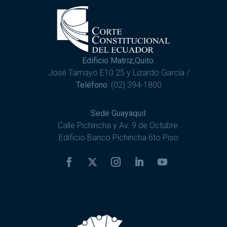
Edificio Matriz,Quito:
José Tamayo E10 25 y Lizardo García /
Teléfono:
(02) 394-1800
Sede Guayaquil:
Calle Pichincha y Av. 9 de Octubre.
Edificio Banco Pichincha 6to Piso