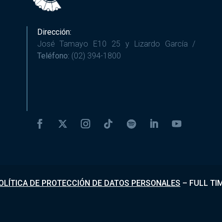
Dirección:
José Tamayo E10 25 y Lizardo García /
Teléfono:
(02) 394-1800
OLÍTICA DE PROTECCIÓN DE DATOS PERSONALES
–
FULL TI
Desarrollado por
Fundapi