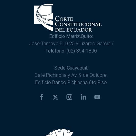
Edificio Matriz,Quito:
José Tamayo E10 25 y Lizardo García /
Teléfono:
(02) 394-1800
Sede Guayaquil:
Calle Pichincha y Av. 9 de Octubre.
Edificio Banco Pichincha 6to Piso