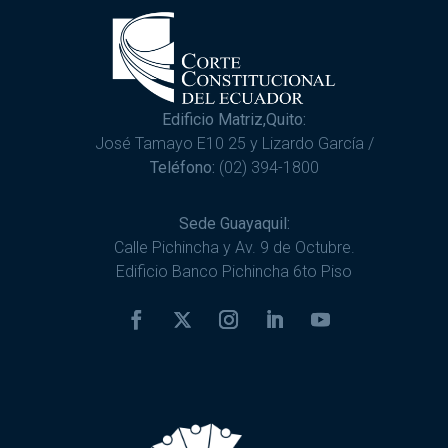
Edificio Matriz,Quito:
José Tamayo E10 25 y Lizardo García /
Teléfono:
(02) 394-1800
Sede Guayaquil:
Calle Pichincha y Av. 9 de Octubre.
Edificio Banco Pichincha 6to Piso