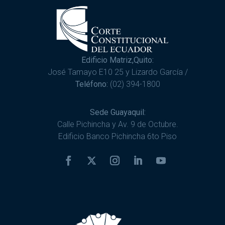
Edificio Matriz,Quito:
José Tamayo E10 25 y Lizardo García /
Teléfono:
(02) 394-1800
Sede Guayaquil:
Calle Pichincha y Av. 9 de Octubre.
Edificio Banco Pichincha 6to Piso