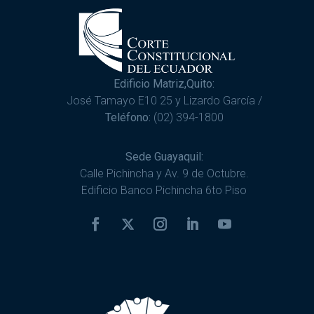
Edificio Matriz,Quito:
José Tamayo E10 25 y Lizardo García /
Teléfono:
(02) 394-1800
Sede Guayaquil:
Calle Pichincha y Av. 9 de Octubre.
Edificio Banco Pichincha 6to Piso