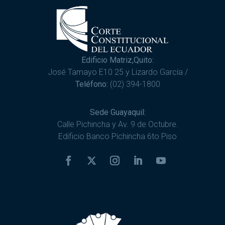
Edificio Matriz,Quito:
José Tamayo E10 25 y Lizardo García /
Teléfono:
(02) 394-1800
Sede Guayaquil:
Calle Pichincha y Av. 9 de Octubre.
Edificio Banco Pichincha 6to Piso