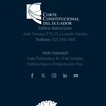
Edificio Matriz,Quito:
José Tamayo E10 25 y Lizardo García /
Teléfono:
(02) 394-1800
Sede Guayaquil:
Calle Pichincha y Av. 9 de Octubre.
Edificio Banco Pichincha 6to Piso