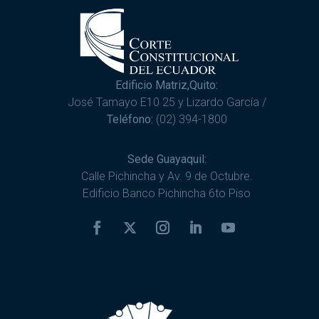
Edificio Matriz,Quito:
José Tamayo E10 25 y Lizardo García /
Teléfono:
(02) 394-1800
Sede Guayaquil:
Calle Pichincha y Av. 9 de Octubre.
Edificio Banco Pichincha 6to Piso