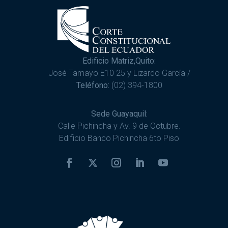
Edificio Matriz,Quito:
José Tamayo E10 25 y Lizardo García /
Teléfono:
(02) 394-1800
Sede Guayaquil:
Calle Pichincha y Av. 9 de Octubre.
Edificio Banco Pichincha 6to Piso