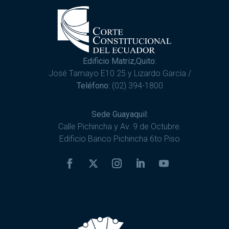
Edificio Matriz,Quito:
José Tamayo E10 25 y Lizardo García /
Teléfono:
(02) 394-1800
Sede Guayaquil:
Calle Pichincha y Av. 9 de Octubre.
Edificio Banco Pichincha 6to Piso