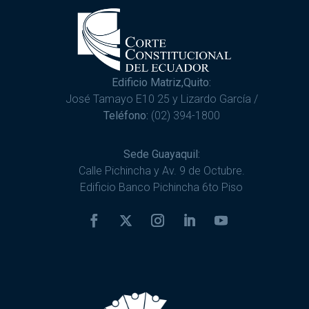
Edificio Matriz,Quito:
José Tamayo E10 25 y Lizardo García /
Teléfono:
(02) 394-1800
Sede Guayaquil:
Calle Pichincha y Av. 9 de Octubre.
Edificio Banco Pichincha 6to Piso