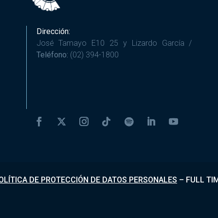
Dirección:
José Tamayo E10 25 y Lizardo García /
Teléfono:
(02) 394-1800
OLÍTICA DE PROTECCIÓN DE DATOS PERSONALES
–
FULL TI
Desarrollado por
Fundapi