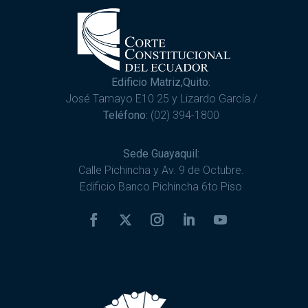
Edificio Matriz,Quito:
José Tamayo E10 25 y Lizardo García /
Teléfono:
(02) 394-1800
Sede Guayaquil:
Calle Pichincha y Av. 9 de Octubre.
Edificio Banco Pichincha 6to Piso