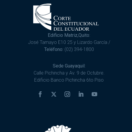
Edificio Matriz,Quito:
José Tamayo E10 25 y Lizardo García /
Teléfono:
(02) 394-1800
Sede Guayaquil:
Calle Pichincha y Av. 9 de Octubre.
Edificio Banco Pichincha 6to Piso