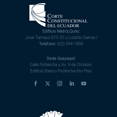
Edificio Matriz,Quito:
José Tamayo E10 25 y Lizardo García /
Teléfono:
(02) 394-1800
Sede Guayaquil:
Calle Pichincha y Av. 9 de Octubre.
Edificio Banco Pichincha 6to Piso