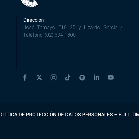
Dirección:
José Tamayo E10 25 y Lizardo García /
Teléfono:
(02) 394-1800
OLÍTICA DE PROTECCIÓN DE DATOS PERSONALES
–
FULL TI
Desarrollado por
Fundapi