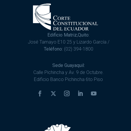
Edificio Matriz,Quito:
José Tamayo E10 25 y Lizardo García /
Teléfono:
(02) 394-1800
Sede Guayaquil:
Calle Pichincha y Av. 9 de Octubre.
Edificio Banco Pichincha 6to Piso