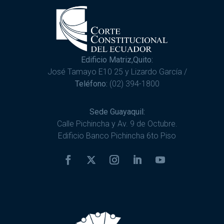
Edificio Matriz,Quito:
José Tamayo E10 25 y Lizardo García /
Teléfono:
(02) 394-1800
Sede Guayaquil:
Calle Pichincha y Av. 9 de Octubre.
Edificio Banco Pichincha 6to Piso