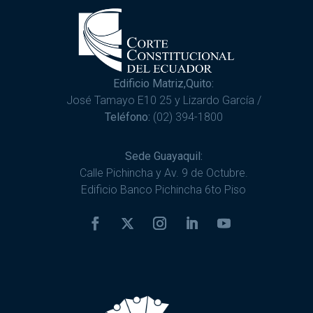
Edificio Matriz,Quito:
José Tamayo E10 25 y Lizardo García /
Teléfono:
(02) 394-1800
Sede Guayaquil:
Calle Pichincha y Av. 9 de Octubre.
Edificio Banco Pichincha 6to Piso