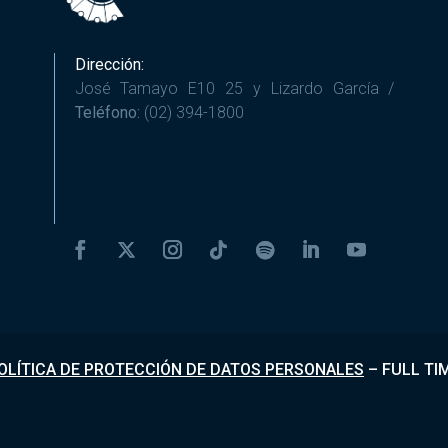
Dirección:
José Tamayo E10 25 y Lizardo García /
Teléfono:
(02) 394-1800
OLÍTICA DE PROTECCIÓN DE DATOS PERSONALES
–
FULL TI
Desarrollado por
Fundapi