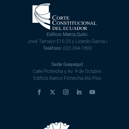
Edificio Matriz,Quito:
José Tamayo E10 25 y Lizardo García /
Teléfono:
(02) 394-1800
Sede Guayaquil:
Calle Pichincha y Av. 9 de Octubre.
Edificio Banco Pichincha 6to Piso