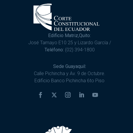
Edificio Matriz,Quito:
José Tamayo E10 25 y Lizardo García /
Teléfono:
(02) 394-1800
Sede Guayaquil:
Calle Pichincha y Av. 9 de Octubre.
Edificio Banco Pichincha 6to Piso