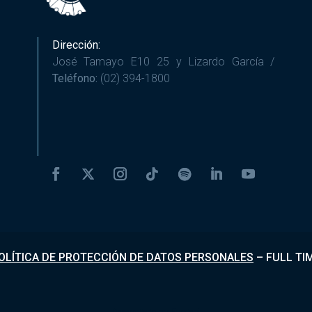
Dirección:
José Tamayo E10 25 y Lizardo García /
Teléfono:
(02) 394-1800
OLÍTICA DE PROTECCIÓN DE DATOS PERSONALES
–
FULL TI
Desarrollado por
Fundapi