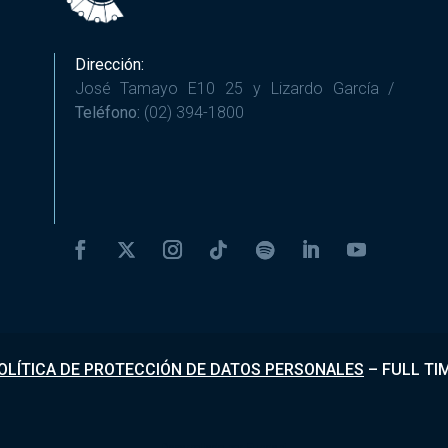
Dirección:
José Tamayo E10 25 y Lizardo García /
Teléfono:
(02) 394-1800
OLÍTICA DE PROTECCIÓN DE DATOS PERSONALES
–
FULL TI
Desarrollado por
Fundapi