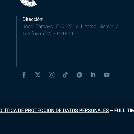
Dirección:
José Tamayo E10 25 y Lizardo García /
Teléfono:
(02) 394-1800
OLÍTICA DE PROTECCIÓN DE DATOS PERSONALES
–
FULL TI
Desarrollado por
Fundapi