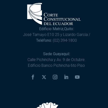
Edificio Matriz,Quito:
José Tamayo E10 25 y Lizardo García /
Teléfono:
(02) 394-1800
Sede Guayaquil:
Calle Pichincha y Av. 9 de Octubre.
Edificio Banco Pichincha 6to Piso