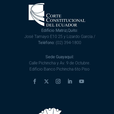
Edificio Matriz,Quito:
José Tamayo E10 25 y Lizardo García /
Teléfono:
(02) 394-1800
Sede Guayaquil:
Calle Pichincha y Av. 9 de Octubre.
Edificio Banco Pichincha 6to Piso