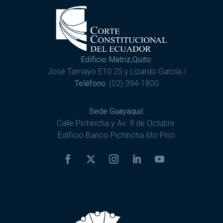
Edificio Matriz,Quito:
José Tamayo E10 25 y Lizardo García /
Teléfono:
(02) 394-1800
Sede Guayaquil:
Calle Pichincha y Av. 9 de Octubre.
Edificio Banco Pichincha 6to Piso