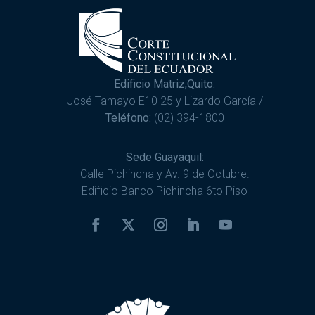
Edificio Matriz,Quito:
José Tamayo E10 25 y Lizardo García /
Teléfono:
(02) 394-1800
Sede Guayaquil:
Calle Pichincha y Av. 9 de Octubre.
Edificio Banco Pichincha 6to Piso