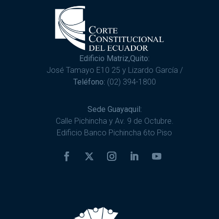
Edificio Matriz,Quito:
José Tamayo E10 25 y Lizardo García /
Teléfono:
(02) 394-1800
Sede Guayaquil:
Calle Pichincha y Av. 9 de Octubre.
Edificio Banco Pichincha 6to Piso