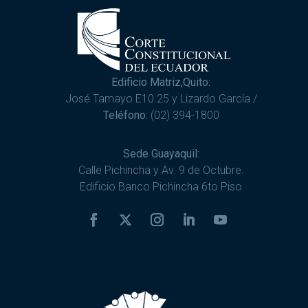
Edificio Matriz,Quito:
José Tamayo E10 25 y Lizardo García /
Teléfono:
(02) 394-1800
Sede Guayaquil:
Calle Pichincha y Av. 9 de Octubre.
Edificio Banco Pichincha 6to Piso