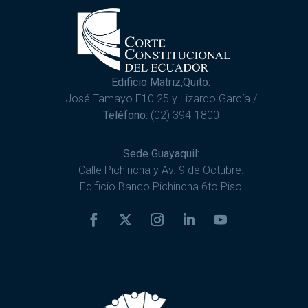
Edificio Matriz,Quito:
José Tamayo E10 25 y Lizardo García /
Teléfono:
(02) 394-1800
Sede Guayaquil:
Calle Pichincha y Av. 9 de Octubre.
Edificio Banco Pichincha 6to Piso