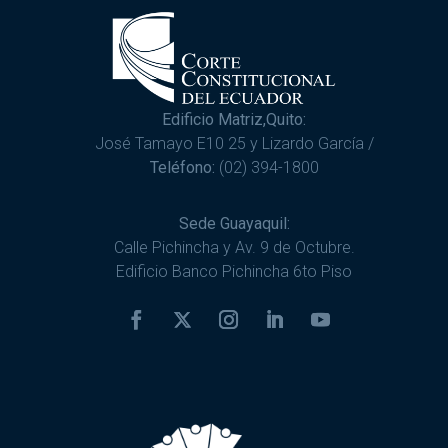
Edificio Matriz,Quito:
José Tamayo E10 25 y Lizardo García /
Teléfono:
(02) 394-1800
Sede Guayaquil:
Calle Pichincha y Av. 9 de Octubre.
Edificio Banco Pichincha 6to Piso