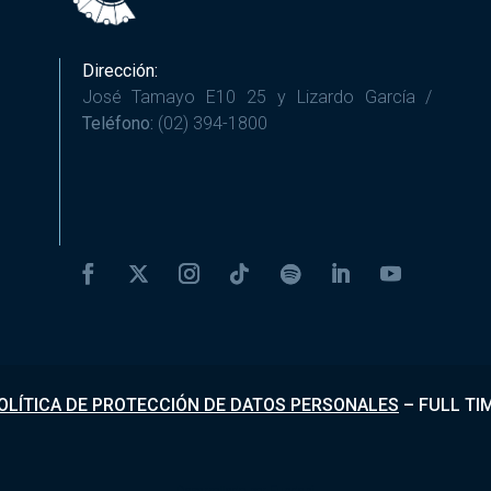
Dirección:
José Tamayo E10 25 y Lizardo García /
Teléfono:
(02) 394-1800
OLÍTICA DE PROTECCIÓN DE DATOS PERSONALES
–
FULL TI
Desarrollado por
Fundapi