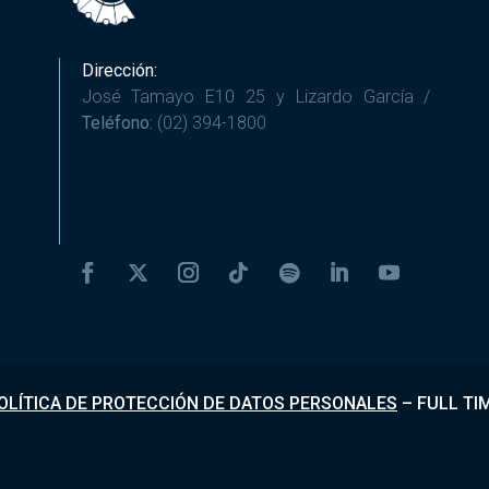
Dirección:
José Tamayo E10 25 y Lizardo García /
Teléfono:
(02) 394-1800
OLÍTICA DE PROTECCIÓN DE DATOS PERSONALES
–
FULL TI
Desarrollado por
Fundapi