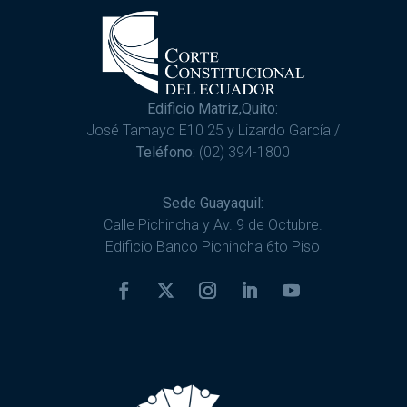
Edificio Matriz,Quito:
José Tamayo E10 25 y Lizardo García /
Teléfono:
(02) 394-1800
Sede Guayaquil:
Calle Pichincha y Av. 9 de Octubre.
Edificio Banco Pichincha 6to Piso