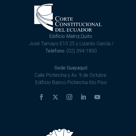
Edificio Matriz,Quito:
José Tamayo E10 25 y Lizardo García /
Teléfono:
(02) 394-1800
Sede Guayaquil:
Calle Pichincha y Av. 9 de Octubre.
Edificio Banco Pichincha 6to Piso