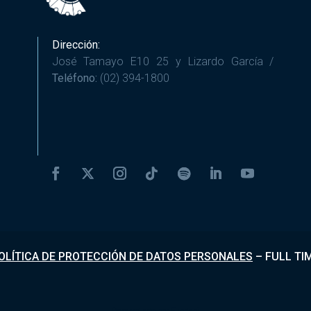
Dirección:
José Tamayo E10 25 y Lizardo García /
Teléfono:
(02) 394-1800
OLÍTICA DE PROTECCIÓN DE DATOS PERSONALES
–
FULL TI
Desarrollado por
Fundapi