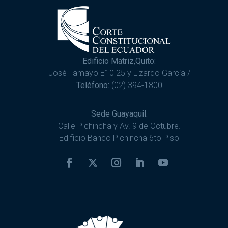
Edificio Matriz,Quito:
José Tamayo E10 25 y Lizardo García /
Teléfono:
(02) 394-1800
Sede Guayaquil:
Calle Pichincha y Av. 9 de Octubre.
Edificio Banco Pichincha 6to Piso