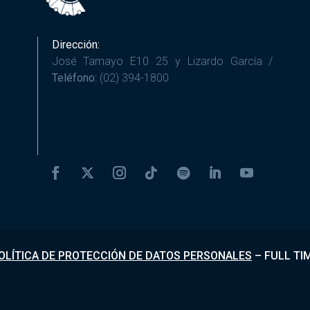
Dirección:
José Tamayo E10 25 y Lizardo García /
Teléfono:
(02) 394-1800
OLÍTICA DE PROTECCIÓN DE DATOS PERSONALES
–
FULL TI
Desarrollado por
Fundapi