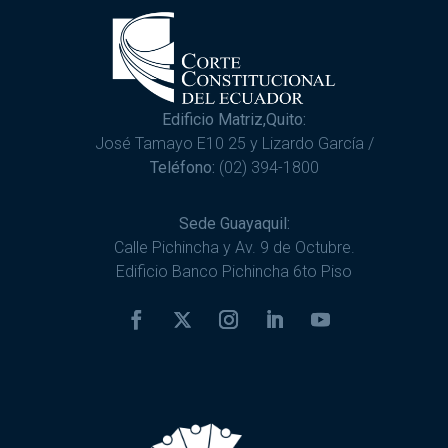
Edificio Matriz,Quito:
José Tamayo E10 25 y Lizardo García /
Teléfono:
(02) 394-1800
Sede Guayaquil:
Calle Pichincha y Av. 9 de Octubre.
Edificio Banco Pichincha 6to Piso