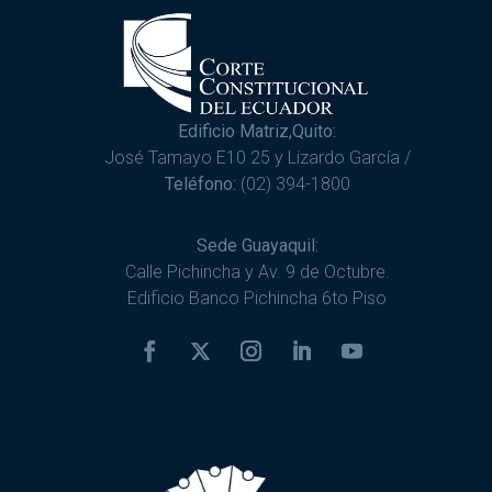
Edificio Matriz,Quito:
José Tamayo E10 25 y Lizardo García /
Teléfono:
(02) 394-1800
Sede Guayaquil:
Calle Pichincha y Av. 9 de Octubre.
Edificio Banco Pichincha 6to Piso