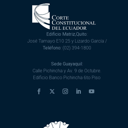
Edificio Matriz,Quito:
José Tamayo E10 25 y Lizardo García /
Teléfono:
(02) 394-1800
Sede Guayaquil:
Calle Pichincha y Av. 9 de Octubre.
Edificio Banco Pichincha 6to Piso