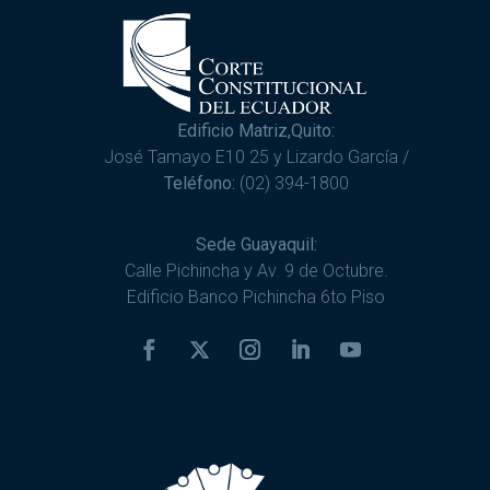
Edificio Matriz,Quito:
José Tamayo E10 25 y Lizardo García /
Teléfono:
(02) 394-1800
Sede Guayaquil:
Calle Pichincha y Av. 9 de Octubre.
Edificio Banco Pichincha 6to Piso